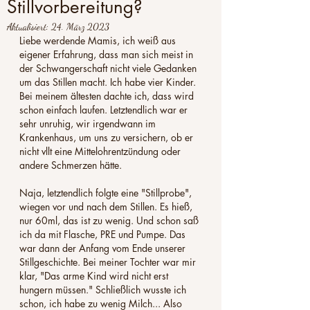
Stillvorbereitung?
Aktualisiert:
24. März 2023
Liebe werdende Mamis, ich weiß aus 
eigener Erfahrung, dass man sich meist in 
der Schwangerschaft nicht viele Gedanken 
um das Stillen macht. Ich habe vier Kinder. 
Bei meinem ältesten dachte ich, dass wird 
schon einfach laufen. Letztendlich war er 
sehr unruhig, wir irgendwann im 
Krankenhaus, um uns zu versichern, ob er 
nicht vllt eine Mittelohrentzündung oder 
andere Schmerzen hätte. 
Naja, letztendlich folgte eine "Stillprobe", 
wiegen vor und nach dem Stillen. Es hieß, 
nur 60ml, das ist zu wenig. Und schon saß 
ich da mit Flasche, PRE und Pumpe. Das 
war dann der Anfang vom Ende unserer 
Stillgeschichte. Bei meiner Tochter war mir 
klar, "Das arme Kind wird nicht erst 
hungern müssen." Schließlich wusste ich 
schon, ich habe zu wenig Milch... Also 