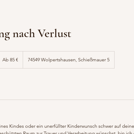
ng nach Verlust
b
5
Ab 85 €
74549 Wolpertshausen, Schießmauer 5
uro
ines Kindes oder ein unerfüllter Kinderwunsch schwer auf dein
eschützten Raum zur Trauer und Verarbeitung wünschst, bin ich 