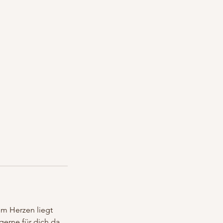
em Herzen liegt
gerne für dich da.